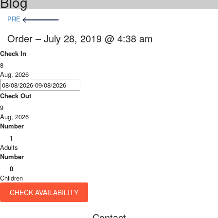
Blog
Post
PRE
navigation
Order – July 28, 2019 @ 4:38 am
Check In
8
Aug, 2026
Check Out
9
Aug, 2026
Number
1
Adults
Number
0
Children
CHECK AVAILABILITY
Contact