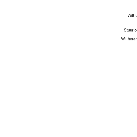
Wilt 
Stuur o
Wij hore